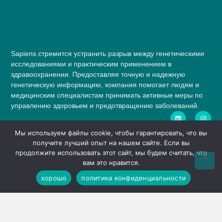
Sapiens стремится устранить разрыв между генетическими
исследованиями и практическим применением в
здравоохранении. Предоставляя точную и надежную
генетическую информацию, компания помогает людям и
медицинским специалистам принимать активные меры по
управлению здоровьем и предотвращению заболеваний.
Тесты
Мы используем файлы cookie, чтобы гарантировать, что вы
Медицинские онкологические испытания
получите лучший опыт на нашем сайте. Если вы
продолжите использовать этот сайт, мы будем считать, что
Гемато-онкологическое тестирование
вам это нравится.
Структурный анализ Cyto-FISH
хорошо
политика конфиденциальности
Молекулярно-структурный анализ
Пренатальное тестирование
Услуги